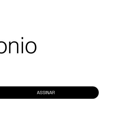
onio
ASSINAR