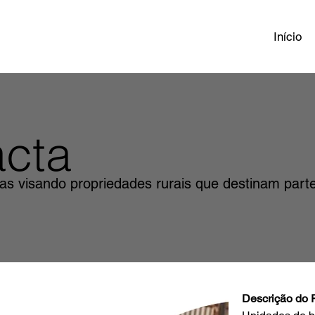
Início
cta
as visando propriedades rurais que destinam part
Descrição do 