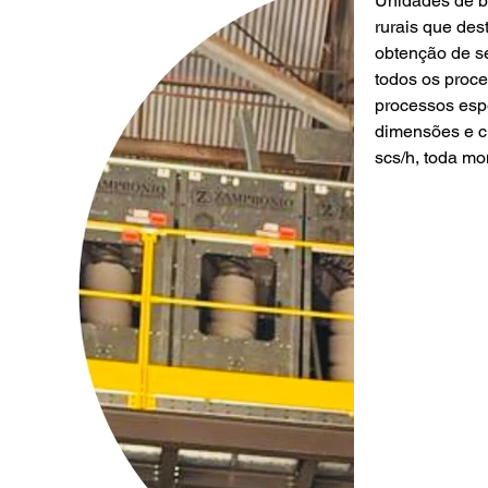
Unidades de b
rurais que des
obtenção de s
todos os proc
processos esp
dimensões e c
scs/h, toda mo