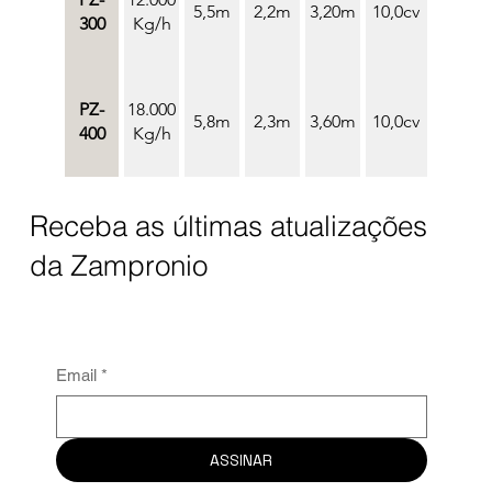
5,5m
2,2m
3,20m
10,0cv
300
Kg/h
PZ-
18.000
5,8m
2,3m
3,60m
10,0cv
400
Kg/h
Receba as últimas atualizações
da Zampronio
Email
*
ASSINAR