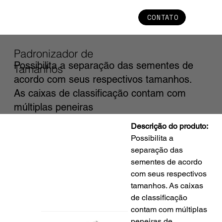
CONTATO
Padronizador de
Possibilita a separação das sementes de
Tamanhos
acordo com seus respectivos tamanhos.
As caixas de classificação contam com
múltiplas peneiras
Descrição do produto:
Possibilita a 
separação das 
sementes de acordo 
com seus respectivos 
tamanhos. As caixas 
de classificação 
contam com múltiplas 
peneiras de 