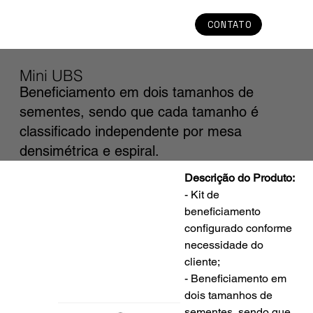
CONTATO
Mini UBS
Beneficiamento em dois tamanhos de
sementes, sendo que cada tamanho é
classificado independente por mesa
densimétrica e espiral.
Descrição do Produto:
- Kit de 
beneficiamento 
configurado conforme 
necessidade do 
cliente;
- Beneficiamento em 
dois tamanhos de 
sementes, sendo que 