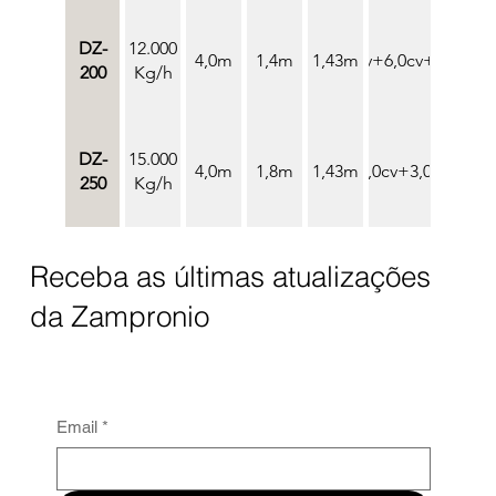
DZ-
12.000
4,0m
1,4m
1,43m
10,0cv+6,0cv+3,0cv
200
Kg/h
DZ-
15.000
4,0m
1,8m
10,0cv+6,0cv+3,0cv+0,5c
1,43m
250
Kg/h
Receba as últimas atualizações
da Zampronio
Email
*