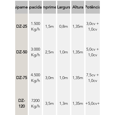
Equipamento
Capacidade
Comprimento
Largura
Altura
Potência
1.500
3,0cv +
DZ-25
1,5m
0,8m
1,35m
Kg/h
1,0cv
3.000
5,0cv +
DZ-50
2,5m
1,0m
1,35m
Kg/h
1,0cv
4.500
7,5cv +
DZ-75
3,0m
1,0m
1,35m
Kg/h
1,0cv
DZ-
7200
3,5m
1,3m
1,35m
7,5cv+5,0cv+2,0cv
120
Kg/h