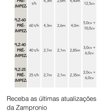
PRÉ-
4,3m
2,6m
4,40m
t/h
12,5cv
LIMPEZA
PLZ-60 -
5,0cv +
PRÉ-
60 t/h
4,3m
2,6m
4,0m
10,0cv
LIMPEZA
PLZ-40 -
3,0cv +
PRÉ-
40 t/h
2,7m
2,1m
2,85m
6,0cv
LIMPEZA
PLZ-25 -
2,0cv +
PRÉ-
25 t/h
2,7m
2,1m
2,35m
6,0cv
LIMPEZA
Receba as últimas atualizações
da Zampronio