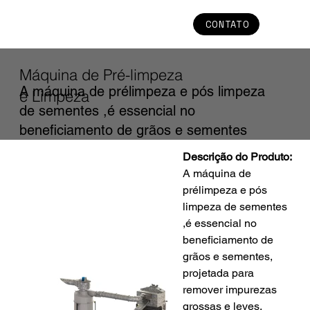
CONTATO
Máquina de Pré-limpeza
A máquina de prélimpeza e pós limpeza
e Limpeza
de sementes ,é essencial no
beneficiamento de grãos e sementes
Descrição do Produto:
A máquina de 
prélimpeza e pós 
limpeza de sementes 
,é essencial no 
beneficiamento de 
grãos e sementes, 
projetada para 
remover impurezas 
grossas e leves. 