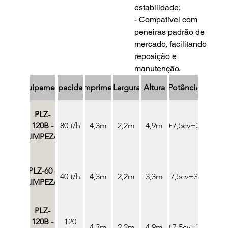
estabilidade;
- Compatível com 
peneiras padrão de 
mercado, facilitando 
reposição e 
manutenção.
Equipamento
Capacidade
Comprimento
Largura
Altura
Potência
PLZ-
120B -
80 t/h
4,3m
2,2m
15,0cv+7,5cv+3x1,0cv
4,9m
LIMPEZA
PLZ-60 -
40 t/h
4,3m
2,2m
3,3m
7,5cv+7,5cv+3x1,0cv
LIMPEZA
PLZ-
120B -
120
4,3m
2,2m
15,0cv+7,5cv+3x1,0cv
4,9m