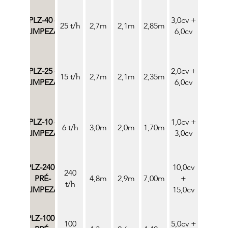
PLZ-40 -
3,0cv +
25 t/h
2,7m
2,1m
2,85m
LIMPEZA
6,0cv
PLZ-25 -
2,0cv +
15 t/h
2,7m
2,1m
2,35m
LIMPEZA
6,0cv
PLZ-10 -
1,0cv +
6 t/h
3,0m
2,0m
1,70m
LIMPEZA
3,0cv
PLZ-240 -
10,0cv
240
PRÉ-
4,8m
2,9m
7,00m
+
t/h
LIMPEZA
15,0cv
PLZ-100 -
100
5,0cv +