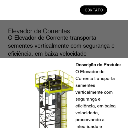
CONTATO
Elevador de Correntes
O Elevador de Corrente transporta
sementes verticalmente com segurança e
eficiência, em baixa velocidade
Descrição do Produto:
O Elevador de 
Corrente transporta 
sementes 
verticalmente com 
segurança e 
eficiência, em baixa 
velocidade, 
preservando a 
integridade e 