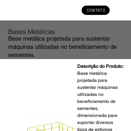
CONTATO
Bases Metálicas
Base metálica projetada para sustentar
máquinas utilizadas no beneficiamento de
sementes.
Descrição do Produto:
Base metálica 
projetada para 
sustentar máquinas 
utilizadas no 
beneficiamento de 
sementes, 
dimensionada para 
suportar diversos 
tipos de esforços 